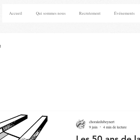
Accueil
Qui sommes nous
Recrutement
Événements
t
choraledubeynert
9 juin
4 min de lecture
Les 50 ans de l