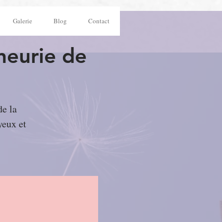
Galerie
Blog
Contact
neurie de
de la
yeux et