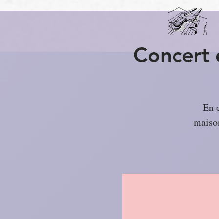
Concert 
En c
maison